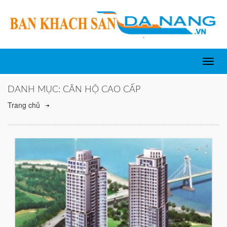
T
o
DANH MỤC: CĂN HỘ CAO CẤP
g
g
Trang chủ
l
e
n
a
v
i
g
a