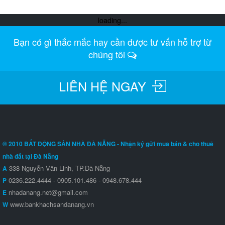
loading...
Bạn có gì thắc mắc hay cần được tư vấn hỗ trợ từ
chúng tôi
LIÊN HỆ NGAY
© 2010 BẤT ĐỘNG SẢN NHÀ ĐÀ NẴNG - Nhận ký gửi mua bán & cho thuê
nhà đất tại Đà Nẵng
338 Nguyễn Văn Linh, TP.Đà Nẵng
A
0236.222.4444 - 0905.101.486 - 0948.678.444
P
nhadanang.net@gmail.com
E
www.bankhachsandanang.vn
W